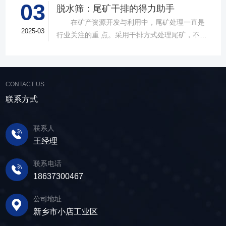
03
与液体之间的分离。在多个行业中，脱水筛都发
脱水筛：尾矿干排的得力助手
队，产品设计时考虑机械结构、动力学特性和操
挥着不可或缺的作用。故道金机械带大家一起了
在矿产资源开发与利用中，尾矿处理一直是
作便捷性，其生产的直线筛产品使用时，物料在
解。 ▲故道金机械单层高频脱水振动筛
2025-03
行业关注的重 点。采用干排方式处理尾矿，不仅
筛面快速且均匀分布，筛孔不堵塞，筛分效率
在采矿业中，脱水筛经常被用于尾矿和精矿的脱
可节约企业生态环境治理资金，减少节能减排和
高，筛分精度高，为建材产品带来稳定可靠的质
水处理。选矿完成后，尾矿处理过程中需要脱水
尾矿库维护费用，还可回收尾矿中的有价成分，
量提升。 智能调控，灵活应对 故道金机
筛协助去除多余的水分，以便于尾矿的堆放或再
提高企业经济效益。尾矿干排过程中，少不了振
械直线筛可加装plc控制系统，实现远程操控。用
利用；在精矿进行进一步加工前，也需要通过脱
CONTACT US
动筛分设备的助力，脱水筛，凭借强大的性能优
户可根据实际需求轻松调整振幅、频率等筛分参
水筛进行脱水处理，以提高其品质和后续加工效
势，成为了尾矿干排系统中经常使用的明星产
联系方式
数，使故道金机械直线筛能够轻松应对不同材质
率。 在煤炭行业中，脱水筛主要用于煤泥的
品。 ▲脱水振动筛 脱水筛，专为处理含
与粒度的筛分挑战，提升筛分效率。 坚实耐
脱水处理。煤泥是煤炭洗选过程中的副产品，含
水物料而生，该设备通过激振器产生的激振力，
用，维护省心 故道金机械直线振动筛优选高
联系人
有大量的水分，使用脱水筛进行处理，可以将煤
使筛面产生高频振动，含水物料进入振动筛后，
质量材料，生产环节层层把控，生产出的振动筛
王经理
泥中的水分去除，使其达到后续加工的要
在筛面上受到连续抛掷，从而实现固体颗粒与液
产品筛体强度高，坚实耐用，可长时间高强度稳
求。 在建筑行业中，脱水筛被广泛应用于砂
体之间的分离。 脱水筛筛板采用模块式设
定作业。另外，该直线筛设备维护保养便捷，只
联系电话
石料厂的水洗砂脱水处理。水洗砂在生产过程中
计，无需螺栓即可安装，维护更换便捷，仅需要
需要定期检查、清洁、添加润滑油，即可保证振
18637300467
需要去除表面的泥土和杂质，这时候就需要用脱
3-5分钟即可完成筛板更换，显著减少了停机维护
动筛的正常运行和使用寿命。 绿色节能，引
水筛，通过脱水筛对物料进行处理，可以确保砂
公司地址
的时间。其筛网具备自清洁功能，可轻松清除粘
领未来 追求筛分效率的同时，故道金机械也
子的质量符合建筑要求，为建筑工程提供高质量
新乡市小店工业区
附在筛网上的物料，预防筛料堵网。此外，脱水
积极响应国家环保政策，部分直线筛筛体采用全
的建筑材料。 在食品行业中，脱水筛可以用
筛还配备了橡胶隔振弹簧作为减震装置，很好地