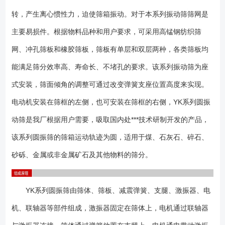
图）； 筛板：常用的有聚氨酯筛板、悬臂棒条筛板、铸造筛板、弹跳
转，产生离心惯性力，迫使筛箱振动。对于本系列振动筛筛网是
杆筛板、梳齿筛板、编制网筛板等组成（如下图）。需要强调的是，振动
筛使用的效果好坏，筛板的选择是核心关键。如果您在选用该类型设备部
主要易损件。根据物料品种和用户要求，可采用高锰钢纺织筛
清楚该如何选择筛板时，请致电厂家，由技术人员为您选择。 1、该类
网、冲孔筛板和橡胶筛板，筛板有单层和双层两种，各类筛板均
型设备筛面与地面倾角较大，常用以20-25度较多； 2、筛网可以选择
能满足筛分效率高、寿命长、不堵孔的要求。该系列振动筛为座
弹跳杆、冲孔钢板、锈钢条缝、聚氨酯、编织网等类型筛板，以满足不同
需要； 3、可通过调整偏心块夹角改变设备振幅以达到优良的筛分效
式安装，筛面倾角的调整可通过改变弹簧支座位置高度来实现。
果； 4、备品备件更换容易； 5、宽度2.4米以上设备可配用布料
电动机安装在筛框的左侧，也可安装在筛框的右侧，YK系列圆振
器，以达到物料均匀分布的效果； 产品型号说明： 1、筛机分为单
层、双层或多层； 2、常用筛网分为弹跳杆、钢板冲孔、条缝筛板、聚
动筛是我厂根据用户需要，吸取国内处***技术研制开发的产品，
氨酯筛板、或编织网筛网等类型筛网； 3、选用该类型筛机倾角大高度
该系列圆振筛的筛箱运动轨迹为圆，适用于煤、石灰石、碎石、
偏高应注意空间尺寸是否允许； 4、基础可做成预埋铁或地脚螺栓两种
砂砾、金属或非金属矿石及其他物料的筛分。
类型； 5、设备不局限以上型号，可以非标设计； 产品安装前应仔
细阅读产品的使用说明书，严格按照要求安装检查。 打开包装箱或开
始安装振动筛之前，应彻底检查所提供的说明书和图纸。装箱单详细地列
YK系列圆振筛由筛体、筛板、减震弹簧、支腿、激振器、电
明了各包装箱的内容。在接收货物之后，要检查包装箱内的物件，然后，
重新密封包装箱以免箱内物件损失或损坏，只有当安装期间需要这些物件
机、联轴器等部件组成，激振器固定在筛体上，电机通过联轴器
时，才再次开箱。 材质为橡胶或聚氨酯覆层的部件，例如橡胶弹簧，