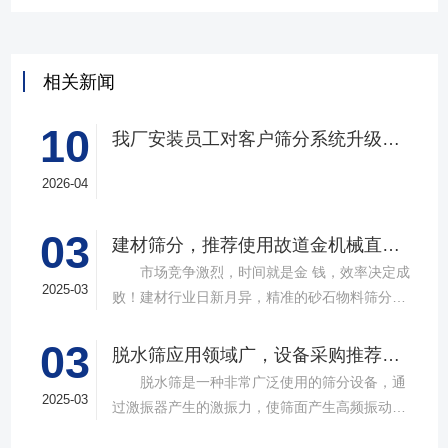
相关新闻
10
我厂安装员工对客户筛分系统升级改造完工，客户很满意，我们也很高兴！
2026-04
03
建材筛分，推荐使用故道金机械直线筛
市场竞争激烈，时间就是金 钱，效率决定成
2025-03
败！建材行业日新月异，精准的砂石物料筛分工
具成为了确保工程质量，提升生产效率的关键。
03
故道金机械，深耕振动筛分领域三十载，推出多
脱水筛应用领域广，设备采购推荐选择实力厂家
款高质量直线筛设备，以稳定的筛分质量，强大
脱水筛是一种非常广泛使用的筛分设备，通
的处理能力，提供建材砂石物料筛分解决方
2025-03
过激振器产生的激振力，使筛面产生高频振动，
案。 ▲故道金机械直线振动筛 布局合
物料在筛面上受到连续抛掷，从而实现固体颗粒
理，精准分级 故道金机械拥有强大的技术团