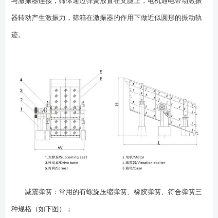
与激振器连接，筛体通过弹簧放置在支腿上，电机通电带动激振
（当提供时），必须给予防护，以免遭受直接强烈光照，高温，较大的昼
器转动产生激振力，筛箱在激振器的作用下做近似圆形的振动轨
夜温度变化或机械性损坏。 无论使用何种包装材料，设备均应放置在
水平支座或枕木上，避免直接接触地面。对于短期存放，应采用防水帆布
迹。
覆盖设备；对于长期存放，则要更结实耐用的材料覆盖或存放于室
内。 为便于运输和现场安装，在运输或安装振动筛时可以卸下振动电
机，或请厂家**技术人员进行现场指导。 振动筛各部件安装完，检查
合格后，可进行试运转，试运转前应详细检查各处的螺栓是否紧固，筛机
周围是否有妨碍筛框振动的障碍物。 试运转4－6小时，观察筛机运行
情况，若发现异常声响或失振现象，应及时停机检查原因，排除故障。试
运转时应检查以下项目： 1、振动器轴承的温度，要求*高温度不超过
75℃，温升不超过45℃。 2、各处紧固螺栓的紧固情况，发现松动应
及时按时拧紧。 振动筛试运转合格后可投入生产。筛机投入生产后的
头两周内，应每周将各处的紧固螺栓重新紧固一遍，以后一个月紧固一
次。 振动筛应在筛面没有物料的情况下启动，尽量避免带料开机，筛
机运转平稳后才能给料。停机前应先停止给料，待筛面物料排除后再停
机。工作过程中应经常观察筛机运行情况，如发现运动不正常或有异常声
减震弹簧：常用的有螺旋压缩弹簧、橡胶弹簧、符合弹簧三
响，应及时停机检查，找出原因，排除故障。振动器轴承采用2号锂基脂润
种规格（如下图）；
滑，正常情况下，每两个月加注一次润滑脂，加注量不宜过多，否则会引