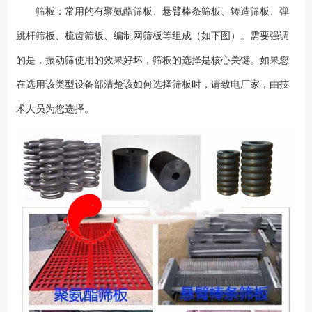
起轴承过热。振动器使用6个月后，检查油脂情况，如发现变干或有硬块
筛板：常用的有聚氨酯筛板、悬臂棒条筛板、铸造筛板、弹
时，应清洗更换新油脂，轴承应每年清洗检查一次。 ●只有在断开筛子
跳杆筛板、梳齿筛板、编制网筛板等组成（如下图）。需要强调
驱动装置和进料系统的电源之后，才可维修或清洁设备。切勿爬上正在运
的是，振动筛使用的效果好坏，筛板的选择是核心关键。如果您
行的筛子。 ●要遵循执行筛子的每日例行检查和每隔150小时运行的系
统检查。 ●振动电机的维护细节请参照振动电机使用说明书。 ●作
在选用该类型设备部清楚该如何选择筛板时，请致电厂家，由技
为一般指导要求，设备每运行150小时，必须检查所有螺栓的紧固性。对
术人员为您选择。
于某些筛板结构，需要更经常的检查。 ●振动设备上紧固振动电机的安
装螺栓均采用双螺母防松措施，无须在螺母与部件之间装上热处理硬化的
垫圈。 ●振动结构和所有连接的可运行部件（例如，弹簧等），必须能
够正常运行。振动筛的任何部分均不应碰撞固定的部件（例如，溜槽，平
台），也不应在有聚集送料状态下进行工作。 ●要经常地检查筛板并及
时地清理粘附物料。要在发生完全失效之前进行修复或更换磨损的筛板模
块或松动的筛板模块以防止损坏其它筛机部件或其他相关设备。 ●及时
更换损坏的弹簧。除了处理不当或在弹簧圈中堆积物料之外，在正常情况
下，弹簧具有很长使用寿命，一个弹簧出现故障可表明整套弹簧接近了使
用期限。我们建议：如果发现一个弹簧有故障，那么，要更换在该支承部
位的整套弹簧。 ●在每次换筛板时，要检查侧板、横梁、筛板支承轨
（若有）和连接板。在任何情况下，均要至少每一个月检查筛板支承轨和