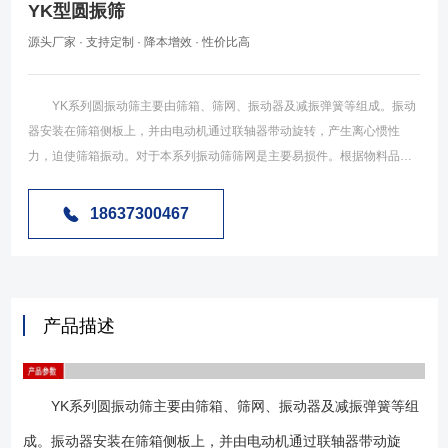
YK型圆振筛
源头厂家 · 支持定制 · 降本增效 · 性价比高
YK系列圆振动筛主要由筛箱、筛网、振动器及减振弹簧等组成。振动
器安装在筛箱侧板上，并由电动机通过联轴器带动旋转，产生离心惯性
力，迫使筛箱振动。对于本系列振动筛筛网是主要易损件。根据物料品种
和用户要求，可采用高锰钢纺织筛网、冲孔筛板和橡胶筛板，筛板有单层
和双层两种，各类筛板均能满足筛分效率高、寿命长、不堵孔的要求。该
18637300467
系列振动筛为座式安装，筛面倾角的调整可通过改变弹簧支座位置高度来
实现。电动机安装在筛框的左侧，也可安装在筛框的右侧，YK系列圆振动
筛是我厂根据用户需要，吸取国内处***技术研制开发的产品，该系列圆振
筛的筛箱运动轨迹为圆，适用于煤、石灰石、碎石、砂砾、金属或非金属
产品描述
矿石及其他物料的筛分。 YK系列圆振筛由筛体、筛板、减震弹簧、支
腿、激振器、电机、联轴器等部件组成，激振器固定在筛体上，电机通过
联轴器与激振器连接，筛体通过弹簧放置在支腿上，电机通电带动激振器
YK系列圆振动筛主要由筛箱、筛网、振动器及减振弹簧等组
转动产生激振力，筛箱在激振器的作用下做近似圆形的振动轨迹。
减震弹簧：常用的有螺旋压缩弹簧、橡胶弹簧、符合弹簧三种规格（如下
成。振动器安装在筛箱侧板上，并由电动机通过联轴器带动旋