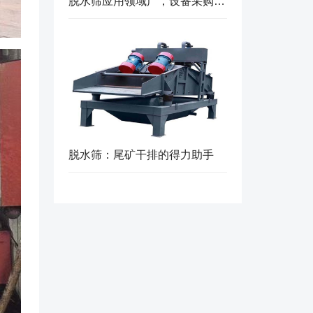
脱水筛应用领域广，设备采购推荐选择实力厂家
脱水筛：尾矿干排的得力助手