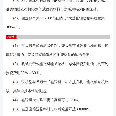
(3)、对于输送有特殊要求的物料，如：高温、具有酸、碱、
25t／h的输送碎煤的垂直挡边机，其每台的装机功率仅4kW，而被它们所
油类物质或有机溶剂等成份的物料，需采用特殊的输送带。
取代的四台原有埋刮板输送机的总装机功率为44kW。 (6)垂直挡边机
还可以在机头和机尾设置任意长度的水平输送段，便于和其他设备衔接。
(4)、输送倾角为0°～90°范围内，*大垂直输送物料粒度为
（7）结构灵活多样，可根据现场工艺的不同设计出不同的结构（图下
400mm。
图）。 1.波状挡边输送带：在输送机中起曳引和承载作用。波状挡
边、横隔板和基带形成了输送物料的"闸"形容器,从而实现大倾角输
送。 2.驱动装置：是输送机中的动力部分。系由Y系列电动机,ZJ型轴
(1)、可大倾角输送散状物料，能大量节省设备占地面积，彻
装式减速器,楔块式逆止器组成。 3.传动滚筒：是动力传递的主要部件,
底解决普通、花纹带式输送机所不能达到的输送角度。
输送带借其与传动滚筒之间的摩擦力而运行。本系列传动滚筒有胶面和光
面之分,胶面滚筒是为了增加滚筒和输送带之间的附着力。 4.改向滚
(2)、机械化带式输送机输送物料、总体投资费用低，约节约
筒：用于改变输送带的运行方向。改向滚筒用于输送带下表面(非承载
投资费用20％～30％。
面)。 5.压带轮：用于改变输送带的运行方向,压带轮用于输送带上表面
(承载面)。 6.托辊：托辊用于支承输送带和带上的物料、使其稳定运
(3)、该机型与普通带式输送机、斗式提升机、刮板输送机比
行。本系列有上平行托辊、下平型托辊两种型式。 7.托带辊：托带辊
较，其综合技术性能优越。
用于在凸弧段机架上支承输送带下分支,其支承于挡边输送带两侧的空边
(4)、输送量大，垂直提升高度可达500m。
上。若干组托带辊形成一个圆弧段用于使输送带改向。托带辊采用悬臂支
承。 8.立辊：立辊用于***输送带跑偏,并安装在上、下过度段机架上。
(5)、在垂直输送物料时，物料粒度可达300mm。
每个过滤段机架上设有4个,上、下分各两个。 9.拍打轮清料装置:用于