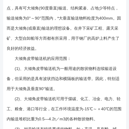
积，彻底解决普通、花纹带式输送机所不能达到的输送角度。 (2)、机
点，具有可大倾角(90度垂直)输送、结构紧凑、占地少等特点，
械化带式输送机输送物料、总体投资费用低，约节约投资费用20％～
30％。 (3)、该机型与普通带式输送机、斗式提升机、刮板输送机比
输送倾角为0°～90°范围内，*大垂直输送物料粒度为400mm。因
较，其综合技术性能优越。 (4)、输送量大，垂直提升高度可达
而是大倾角(或垂直)输送的理想设备。在井下采矿工程、露天采
500m。 (5)、在垂直输送物料时，物料粒度可达300mm。 (6)、从
矿、大型自卸船等方而都有所采用，用于钢厂的高炉上料产生了
水平到倾斜(或垂直)能平稳过渡。 (7)、能耗低、结构简单、维护方
便。 (8)、胶带强度高，使用寿命长。 大倾角皮带输送机的主要优
良好的经济效益。
点： (1)大倾角皮带输送机的输送倾角大，*大可达90°，是大倾角输送
大倾角皮带输送机的应用范围：
和垂直提升的理想设备。因此可以节约占地面积，节省设备投资和土建费
用，取得良好的综合经济效益。例如，某用户欲将煤炭提升到20m高的料
(1)、大倾角皮带输送机为一般用途的散状物料连续输送设
仓顶，如采用挡边机以45°倾角输送，则机长仅需28.3m(水平机长20m)；
备，但采用的是具有波状挡边和横隔板的输送带。因此，特别适
而如果采用垂直输送的挡边机，那么，水平机长可以控制在6m以内。
用于大倾角及垂直90°输送。
(2)结构简单。如前所述，各主要部件均可与通用带式输送机通用，给使
用、维修带来方便。 (3)运行可靠。没有埋刮板输送机经常出现的卡
(2)、大倾角皮带输送机可用于煤碳、化工、冶金、电力、轻
链、飘链、断链现象和斗式提升机经常发生的打滑、掉斗现象。它的可靠
工、粮食、港口等行业，在工作环境温度为-15℃～＋40℃的范围
度几乎与通常带式输送机相等。 (4)运行平稳、噪声小。 (5)由于不
存在装料时的挖掘阻力和运行时物料的内摩擦、外摩擦阻力，因此能耗
内输送堆积比重为0.5—4.2t／m3的各种散状物料。
小。例如，在鲁南化肥厂使用的两台提升高度各为19.28m、输送能力各为