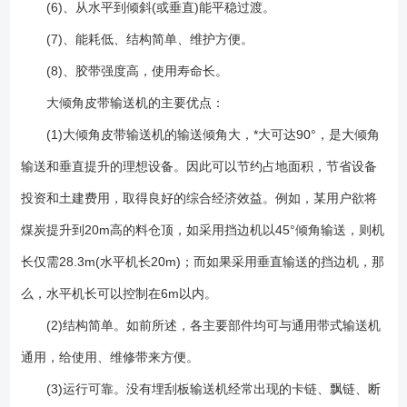
(6)、从水平到倾斜(或垂直)能平稳过渡。
拍打输送带背面,震落粘在输送带上的物料。 10.拉紧装置：它的作用
有:1.使输送带具有足够的张力,保证输送带和传动滚筒间不打滑。2.***输送
(7)、能耗低、结构简单、维护方便。
带在各支承间的垂度,使输送机正常运转。本系列采用螺旋拉紧装置。
(8)、胶带强度高，使用寿命长。
11.机架、头部漏斗、头部护罩、导料槽、中间架、中间架支腿等：在输送
大倾角皮带输送机的主要优点：
机中分别起支承、防尘和导料作用。本系列中间架支腿有低式、中式和高
式三种。下水平段和倾斜只配用低式中间架支腿,而上下水平段根据不同的
(1)大倾角皮带输送机的输送倾角大，*大可达90°，是大倾角
头架(低式、中式和高式头架)分别配用不同的中间架支腿(低式、中式和高
输送和垂直提升的理想设备。因此可以节约占地面积，节省设备
式中间架支腿)。 1、 尾架（带张紧装置） 2、尾架 3、挡边输送带
4、导料槽 5、凹弧段支架 6、压带轮 7、改向轮 8、中间架 9、中间架支
投资和土建费用，取得良好的综合经济效益。例如，某用户欲将
架 10、凸弧段支架 11、凸弧段改向轮12、头架 13、拍打器 14、头罩
煤炭提升到20m高的料仓顶，如采用挡边机以45°倾角输送，则机
15、驱动辊（含动力） 16、下料斗 （1）依照产品结构中基本布置形
长仅需28.3m(水平机长20m)；而如果采用垂直输送的挡边机，那
式选取合适的工艺结构； （2）设备常用材质有碳钢与不锈钢等；
（3）常用的皮带材质有天然橡胶、PVC橡胶等； （4）设备结构可做
么，水平机长可以控制在6m以内。
成密封与敞开两种；
(2)结构简单。如前所述，各主要部件均可与通用带式输送机
通用，给使用、维修带来方便。
(3)运行可靠。没有埋刮板输送机经常出现的卡链、飘链、断