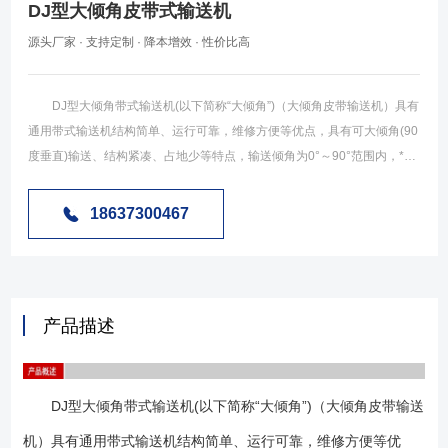
DJ型大倾角皮带式输送机
源头厂家 · 支持定制 · 降本增效 · 性价比高
DJ型大倾角带式输送机(以下简称“大倾角”)（大倾角皮带输送机）具有
通用带式输送机结构简单、运行可靠，维修方便等优点，具有可大倾角(90
度垂直)输送、结构紧凑、占地少等特点，输送倾角为0°～90°范围内，*大
垂直输送物料粒度为400mm。因而是大倾角(或垂直)输送的理想设备。在
井下采矿工程、露天采矿、大型自卸船等方而都有所采用，用于钢厂的高
18637300467
炉上料产生了良好的经济效益。 大倾角皮带输送机的应用范围：
(1)、大倾角皮带输送机为一般用途的散状物料连续输送设备，但采用的是
具有波状挡边和横隔板的输送带。因此，特别适用于大倾角及垂直90°输
送。 (2)、大倾角皮带输送机可用于煤碳、化工、冶金、电力、轻工、
产品描述
粮食、港口等行业，在工作环境温度为-15℃～＋40℃的范围内输送堆积比
重为0.5—4.2t／m3的各种散状物料。 (3)、对于输送有特殊要求的物
料，如：高温、具有酸、碱、油类物质或有机溶剂等成份的物料，需采用
DJ型大倾角带式输送机(以下简称“大倾角”)（大倾角皮带输送
特殊的输送带。 (4)、输送倾角为0°～90°范围内，*大垂直输送物料粒
度为400mm。 (1)、可大倾角输送散状物料，能大量节省设备占地面
机）具有通用带式输送机结构简单、运行可靠，维修方便等优