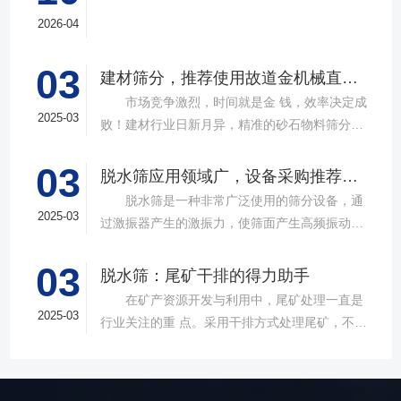
2026-04
03
建材筛分，推荐使用故道金机械直线筛
市场竞争激烈，时间就是金 钱，效率决定成
2025-03
败！建材行业日新月异，精准的砂石物料筛分工
具成为了确保工程质量，提升生产效率的关键。
03
故道金机械，深耕振动筛分领域三十载，推出多
脱水筛应用领域广，设备采购推荐选择实力厂家
款高质量直线筛设备，以稳定的筛分质量，强大
脱水筛是一种非常广泛使用的筛分设备，通
的处理能力，提供建材砂石物料筛分解决方
2025-03
过激振器产生的激振力，使筛面产生高频振动，
案。 ▲故道金机械直线振动筛 布局合
物料在筛面上受到连续抛掷，从而实现固体颗粒
理，精准分级 故道金机械拥有强大的技术团
03
与液体之间的分离。在多个行业中，脱水筛都发
脱水筛：尾矿干排的得力助手
队，产品设计时考虑机械结构、动力学特性和操
挥着不可或缺的作用。故道金机械带大家一起了
在矿产资源开发与利用中，尾矿处理一直是
作便捷性，其生产的直线筛产品使用时，物料在
解。 ▲故道金机械单层高频脱水振动筛
2025-03
行业关注的重 点。采用干排方式处理尾矿，不仅
筛面快速且均匀分布，筛孔不堵塞，筛分效率
在采矿业中，脱水筛经常被用于尾矿和精矿的脱
可节约企业生态环境治理资金，减少节能减排和
高，筛分精度高，为建材产品带来稳定可靠的质
水处理。选矿完成后，尾矿处理过程中需要脱水
尾矿库维护费用，还可回收尾矿中的有价成分，
量提升。 智能调控，灵活应对 故道金机
筛协助去除多余的水分，以便于尾矿的堆放或再
提高企业经济效益。尾矿干排过程中，少不了振
械直线筛可加装plc控制系统，实现远程操控。用