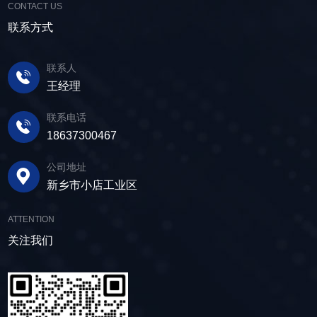
利用；在精矿进行进一步加工前，也需要通过脱
CONTACT US
动筛分设备的助力，脱水筛，凭借强大的性能优
户可根据实际需求轻松调整振幅、频率等筛分参
水筛进行脱水处理，以提高其品质和后续加工效
势，成为了尾矿干排系统中经常使用的明星产
联系方式
数，使故道金机械直线筛能够轻松应对不同材质
率。 在煤炭行业中，脱水筛主要用于煤泥的
品。 ▲脱水振动筛 脱水筛，专为处理含
与粒度的筛分挑战，提升筛分效率。 坚实耐
脱水处理。煤泥是煤炭洗选过程中的副产品，含
水物料而生，该设备通过激振器产生的激振力，
用，维护省心 故道金机械直线振动筛优选高
联系人
有大量的水分，使用脱水筛进行处理，可以将煤
使筛面产生高频振动，含水物料进入振动筛后，
质量材料，生产环节层层把控，生产出的振动筛
王经理
泥中的水分去除，使其达到后续加工的要
在筛面上受到连续抛掷，从而实现固体颗粒与液
产品筛体强度高，坚实耐用，可长时间高强度稳
求。 在建筑行业中，脱水筛被广泛应用于砂
体之间的分离。 脱水筛筛板采用模块式设
定作业。另外，该直线筛设备维护保养便捷，只
联系电话
石料厂的水洗砂脱水处理。水洗砂在生产过程中
计，无需螺栓即可安装，维护更换便捷，仅需要
需要定期检查、清洁、添加润滑油，即可保证振
18637300467
需要去除表面的泥土和杂质，这时候就需要用脱
3-5分钟即可完成筛板更换，显著减少了停机维护
动筛的正常运行和使用寿命。 绿色节能，引
水筛，通过脱水筛对物料进行处理，可以确保砂
公司地址
的时间。其筛网具备自清洁功能，可轻松清除粘
领未来 追求筛分效率的同时，故道金机械也
子的质量符合建筑要求，为建筑工程提供高质量
新乡市小店工业区
附在筛网上的物料，预防筛料堵网。此外，脱水
积极响应国家环保政策，部分直线筛筛体采用全
的建筑材料。 在食品行业中，脱水筛可以用
筛还配备了橡胶隔振弹簧作为减震装置，很好地
封闭设计，降低噪音与粉尘污染，为构建绿色建
于水果、蔬菜沥水，还可以用于果汁、酒类、调
ATTENTION
降低设备运行时产生的噪音，为用户创造更加舒
材产业贡献力量。 如今，故道金机械直线筛
味品等液态食品的过滤和分离，为后续食材储
适的工作环境。 脱水筛体积相对较小，单位
关注我们
已广泛应用于各类建材物料的筛分作业中，成为
存、运输及使用提供便利。 ▲故道金机械双
面积处理量大，可够满足多种物料的脱水作业的
了众多建材企业的信赖之选。如果您也希望提升
层高频脱水振动筛 说了这么多，相信大家对
要求，支持24小时不间断的连续干排作业，提升
建材物料的筛分效率，欢迎随时开云线上官网-开
脱水筛的重要性有了更加清晰地认识，在产品采
生产线脱水效率。 ▲脱水振动筛 脱水筛
云（中国），故道金机械将提供高质量的产品，
购时，也一定要擦亮眼睛。故道金机械深耕振动
适用于金属矿山、非金属矿山以及煤矿等领域的
竭诚为您服务！