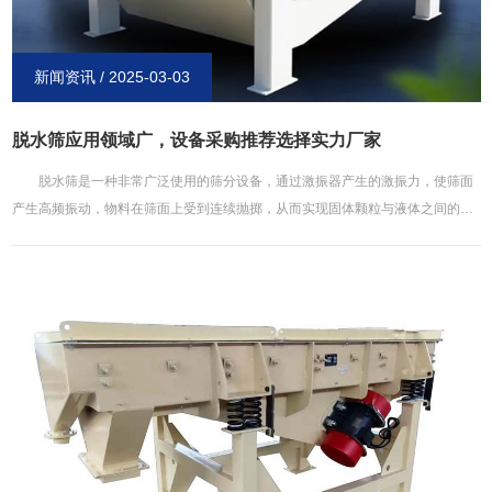
新闻资讯 / 2025-03-03
脱水筛应用领域广，设备采购推荐选择实力厂家
脱水筛是一种非常广泛使用的筛分设备，通过激振器产生的激振力，使筛面
产生高频振动，物料在筛面上受到连续抛掷，从而实现固体颗粒与液体之间的分
离。在多个行业中，脱水筛都发挥着不可或缺的作用。故道金机械带大家一起了
解。 ▲故道金机械单层高频脱水振动筛 在采矿业中，脱水筛经常被用于
尾矿和精矿的脱水处理。选矿完成后，尾矿处理过程中需要脱水筛协助去除多余
的水分，以便于尾矿的堆放或再利用；在精矿进行进一步加工前，也需要通过脱
水筛进行脱水处理，以提高其品质和后续加工效率。 在煤炭行业中，脱水筛
主要用于煤泥的脱水处理。煤泥是煤炭洗选过程中的副产品，含有大量的水分，
使用脱水筛进行处理，可以将煤泥中的水分去除，使其达到后续加工的要
求。 在建筑行业中，脱水筛被广泛应用于砂石料厂的水洗砂脱水处理。水洗
砂在生产过程中需要去除表面的泥土和杂质，这时候就需要用脱水筛，通过脱水
筛对物料进行处理，可以确保砂子的质量符合建筑要求，为建筑工程提供高质量