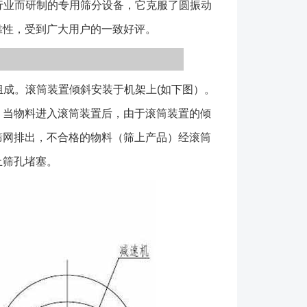
业而研制的专用筛分设备，它克服了圆振动
网，筛分效率高，使用寿命长 。 1、选取设备的材
靠性，受到广大用户的一致好评。
质分为全不锈钢、与物料接触不锈钢、碳钢等类型（其
1,304,316等）； 2、从结构形式上常用有密封
类型； 3、选取开口要求，如是否需要增加观察
成。滚筒装置倾斜安装于机架上(如下图）。
 4、设备基础采用地脚螺栓或预埋铁固定结
厂前均在厂家运行不小于4小时的运转，但在及其运
。当物料进入滚筒装置后，由于滚筒装置的倾
不可预知的状况，故而用户在收到设备后应仔细检查及
筛网排出，不合格的物料（筛上产品）经滚筒
运输不当造成的不利影响，所以在安装调试中应注意如
止筛孔堵塞。
机器在水平范围上的偏差应小于两毫米； 2、严
设其他设备，这样可能对设备的强度与刚度造成影
完毕后把现场处理干净，筛筒内外不允许残留类似安
 4、检查及其所有紧固件是否牢固可靠，是否有松
地确认妥当，严禁开机； 5、开机时注意无异常响
运转两小时以后，轴承温度应在70摄氏度以下；
认正常后可以开始负载试车； 现场处理干净,筛筒内