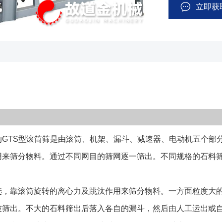
选，靠滚筒旋转
立即获
沿着滚筒的斜度
石料筛出后落入
GTS型滚筒筛
瓷等行业而研制
湿物料时出现的
广大用户的一致
装置、机架、密
下图）。 电动机经减速机与滚筒装置通过联轴器连接在一起，驱动滚
TS型滚筒筛是由滚筒、机架、漏斗、减速器、电动机五个部分
筒装置绕其轴线
转动，使筛面上
用来筛分物料。通过不同网目的筛网逐一筛出。不同规格的石料
圆的筛网排出，
在滚筒内的翻转
靠滚筒旋转的离心力及跳汰作用来筛分物料。一方面粒度大的
塞。 1、 筛
被筛出。不大的石料筛出后落入各自的漏斗，然后由人工运出或
结构简单，维修