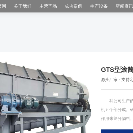
官网
关于我们
主营产品
成功案例
生产设备
新闻资
GTS型滚
源头厂家 · 支持定
我公司生产的G
机五个部分成。破碎的石料进
作用来筛分物料
后经漏斗落入皮