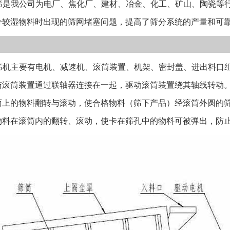
是我公司为电厂、焦化厂、建材、冶金、化工、矿山、陶瓷等行
5、 采用特制筛
分较湿物料时出现的筛网堵塞问题，提高了筛分系统的产量和可
质，常用材质材
中不锈钢分为20
式、敞开式两种
机主要有电机、减速机、滚筒装置、机架、密封盖、进出料口组
口、排气口等；
构； 设备在出
与滚筒装置通过联轴器连接在一起，驱动滚筒装置绕其轴线转动
输中可能会发生
面上的物料翻转与滚动，使合格物料（筛下产品）经滚筒外圆的
各个部件，防止
物料在滚筒内的翻转、滚动，使卡在筛孔中的物料可被弹出，防
下事项。 1、
禁在滚筒筛上搭
响； 3、安装
装工具等异物；
动现象，如未侧
动； 6、机器
7、空载试机确