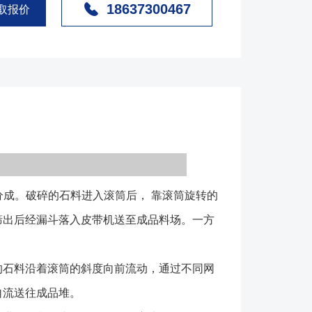
18637300467
的离心力及跳汰作用来筛分物料。一方面粒度大的石料
取报价
向前流动，通过不同网目的的筛网逐渐被筛出。不大的
各自的漏斗，然后由人工运出或自流送往成品堆。
是我公司为电厂、焦化厂、建材、冶金、化工、矿山、陶
的专用筛分设备，它克服了圆振动筛和直线筛在筛分较
筛网堵塞问题，提高了筛分系统的产量和可靠性，受到
好评。 GTS型滚筒筛机主要有电机、减速机、滚筒
封盖、进出料口组成。滚筒装置倾斜安装于机架上(如
成。破碎的石料进入滚筒后， 靠滚筒旋转的
转动。当物料进入滚筒装置后，由于滚筒装置的倾斜与
的物料翻转与滚动，使合格物料（筛下产品）经滚筒外
筛出后经漏斗落入皮带机送至成品料场。一方
不合格的物料（筛上产品）经滚筒末端排出。由于物料
、滚动，使卡在筛孔中的物料可被弹出，防止筛孔堵
石料沿着滚筒的斜度向前流动，通过不同网
孔不易堵塞。 2、 运行平稳，噪声较低。 3、
自流送往成品堆。
方便。 4、整机可靠性高，一次性投资较少。