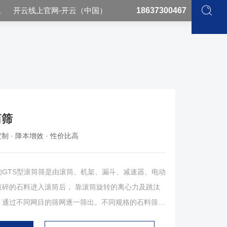
讯
开云线上官网-开云（中国）
18637300467
筒筛
制 · 降本增效 · 性价比高
TS型滚筒筛是由滚筒、机架、漏斗、减速器、电动
入滚筒后， 靠滚筒旋转的离心力及跳汰
。通过不同网目的筛网逐一筛出。不同规格的石料筛出
带机送至成品料场。一方面随着滚筒 转动而被筛