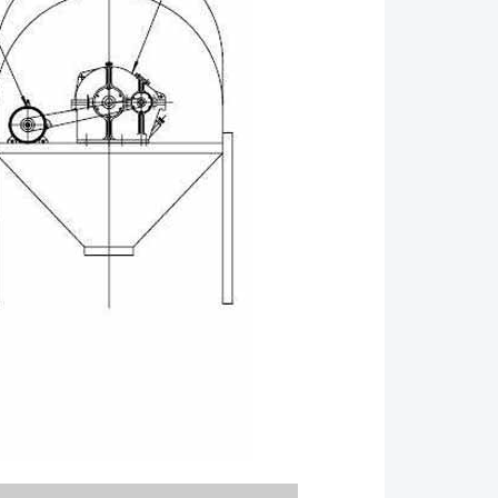
安装工具等异物.现场处理干净,筛筒内外不允许残留
物.现场处理干净,筛筒内外不允许残留类似安装工具
理干净,筛筒内外不允许残留类似安装工具等异物
器设备是否完好无损； 2、每次启动前，打开检修
否有无矿石或其他杂物，若有需及时清理干净方可运
损坏筛网； 3、定期检查螺栓有无松动或断缺，如
严禁在未更换的情况下开机； 4、按照设备使用说
承座、减速机加油,并做到一年更换一次润滑油；
件，定期检查是否有破损，以免影响筛分效率；