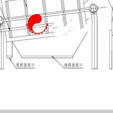
外不允许残留类似
类似安装工具等异
等异物.现场处
1、定期检查电
门检查筛筒你是
行，负责有可能
有需立即更换，
明书，定期给轴
5、筛网为易损