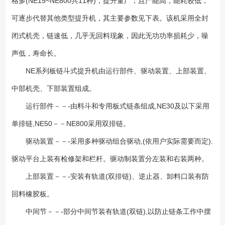
格多(NE15~NE800共11种)，提升量广；且产能高，能耗较低，
命超过5年。 4、驱动功率小：重力诱导式卸料，且采用密集型布置的
可逐步代替其他类型提升机，其主要参数见下表。该机采用全封
大容量料斗输送，链速低，且提升量大。物料提升时，几采无回料和挖料
现象，因此无效功率少，理论计算轴功率是环链提升机的45%左右 。
闭式机壳，链速低，几乎无回料现象，因此无功功率损耗少，噪
5、提升高度高：链速低，运行平稳，且采用板链式高强度耐磨链条，因此
声低，寿命长。
可达较高的提升高度(高达40m)。 6、密封性好，环境污染少。
7、运行可靠性好：设计原理，保证了整机运行的可靠性。无故障时间超过
NE系列板链斗式提升机由运行部件、驱动装置、上部装置、
3万小时。 8、操作、维修方便，易损件少。 9、整机刚性好、精
中部机壳、下部装置组成。
度高：机壳经折边、中间压筋，再经焊接，机壳刚性好，外型美观。
运行部件－－-由料斗和专用板式链条组成,NE30及以下采用
10、使用成本低：由于节能和维修少，使用成本较低。NE型板链斗式提升
机输送物料粒度范围： 1、上表动力参数是按料斗充满状态参数，设计
单排链,NE50－－NE800采用双排链。
时应根据具体情况适当变动。 2、基础可做成预埋铁或地脚螺栓两种类
驱动装置－－-采用多种驱动组合驱动,(依用户实际需要而定).
型； 3、设备不局限以上型号，可以非标设计；
驱动平台上装有检修架和栏杆。驱动制装置分左装和右装两种。
上部装置－－-安装有轨道(双排链)、逆止器、卸料口装有防
回料橡胶板。
中间节－－-部分中间节装有轨道(双链),以防止链条工作中摆