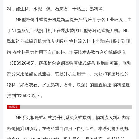
部件、驱动装置、上部装置、中部机壳、下部装置组成。 运行部件－
料，如生料、水泥、煤、石灰石、干粘土、熟料等。
－-由料斗和专用板式链条组成,NE30及以下采用单排链,NE50－－NE800
采用双排链。 驱动装置－－-采用多种驱动组合驱动,(依用户实际需要
NE型板链斗式提升机是新型提升产品,应用于各工业环境，由
而定).驱动平台上装有检修架和栏杆。驱动制装置分左装和右装两种。
于NE型板链斗式提升机正在逐步替代HL型等环链式提升机。NE
上部装置－－-安装有轨道(双排链)、逆止器、卸料口装有防回料橡胶
型板链斗式提升机为流入式喂料,物料流入料斗内靠板链提升到顶
板。 中间节－－-部分中间节装有轨道(双链),以防止链条工作中摆
动。 下部装置－－-安装有自动张紧装置。 NE型板链式提升机适
端,在物料重力作用下自行卸料。主要技术参数符合机械部标准
用于垂直输送粉状、粒状和块状物料，也可提升磨琢性大的物料，物料温
（JB3926-85)。链条是合金钢高强度板式链条,耐磨而可靠。驱动
度一般不超过200℃，提升高度*高40m。其共有11种型号：NE15、
NE30、NE50、NE100、NE150、NE200、NE300、NE400、NE500、
部分采用硬齿面减速器。该提升机适用于中、大块和有磨琢性的
NE600、NE800。 1、提升范围广：NE型板链斗式提升机对物料的种
物料（如石灰石、水泥熟料、石膏、块煤）的垂直输送,物料温度
类、特性及块度的要求少。不仅可提升粉状、粒状和块状物料，而且可提
控制在250℃以下。
升磨琢性大的物料和温度 £} 250℃的物料 。 2、输送能力大：该系列
斗式提升机具有NE15～NE800多种规格。提升量范围为15～800 m3/
h。 3、使用寿命长：喂料采取流入式，运动部件与物料之间很少发生
NE系列板链式斗式提升机系流入式喂料，物料流入料斗内靠
挤压和碰撞现象，本机的设计保证物料在喂料、提升和卸料中不会撒落，
这就防止了物料对机体的磨损，输送链采用板链式高强度耐磨链条，延长
板链提升到顶端，在物料重力作用下自行卸料。本系列提升机规
了链条和链斗的使用寿命。根据在生产中长期的实践表明，输送链使用寿