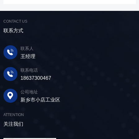
高，筛分精度高，为建材产品带来稳定可靠的质
水处理。选矿完成后，尾矿处理过程中需要脱水
尾矿库维护费用，还可回收尾矿中的有价成分，
量提升。 智能调控，灵活应对 故道金机
筛协助去除多余的水分，以便于尾矿的堆放或再
提高企业经济效益。尾矿干排过程中，少不了振
械直线筛可加装plc控制系统，实现远程操控。用
利用；在精矿进行进一步加工前，也需要通过脱
CONTACT US
动筛分设备的助力，脱水筛，凭借强大的性能优
户可根据实际需求轻松调整振幅、频率等筛分参
水筛进行脱水处理，以提高其品质和后续加工效
势，成为了尾矿干排系统中经常使用的明星产
联系方式
数，使故道金机械直线筛能够轻松应对不同材质
率。 在煤炭行业中，脱水筛主要用于煤泥的
品。 ▲脱水振动筛 脱水筛，专为处理含
与粒度的筛分挑战，提升筛分效率。 坚实耐
脱水处理。煤泥是煤炭洗选过程中的副产品，含
水物料而生，该设备通过激振器产生的激振力，
用，维护省心 故道金机械直线振动筛优选高
联系人
有大量的水分，使用脱水筛进行处理，可以将煤
使筛面产生高频振动，含水物料进入振动筛后，
质量材料，生产环节层层把控，生产出的振动筛
王经理
泥中的水分去除，使其达到后续加工的要
在筛面上受到连续抛掷，从而实现固体颗粒与液
产品筛体强度高，坚实耐用，可长时间高强度稳
求。 在建筑行业中，脱水筛被广泛应用于砂
体之间的分离。 脱水筛筛板采用模块式设
定作业。另外，该直线筛设备维护保养便捷，只
联系电话
石料厂的水洗砂脱水处理。水洗砂在生产过程中
计，无需螺栓即可安装，维护更换便捷，仅需要
需要定期检查、清洁、添加润滑油，即可保证振
18637300467
需要去除表面的泥土和杂质，这时候就需要用脱
3-5分钟即可完成筛板更换，显著减少了停机维护
动筛的正常运行和使用寿命。 绿色节能，引
水筛，通过脱水筛对物料进行处理，可以确保砂
公司地址
的时间。其筛网具备自清洁功能，可轻松清除粘
领未来 追求筛分效率的同时，故道金机械也
子的质量符合建筑要求，为建筑工程提供高质量
新乡市小店工业区
附在筛网上的物料，预防筛料堵网。此外，脱水
积极响应国家环保政策，部分直线筛筛体采用全
的建筑材料。 在食品行业中，脱水筛可以用
筛还配备了橡胶隔振弹簧作为减震装置，很好地
封闭设计，降低噪音与粉尘污染，为构建绿色建
于水果、蔬菜沥水，还可以用于果汁、酒类、调
ATTENTION
降低设备运行时产生的噪音，为用户创造更加舒
材产业贡献力量。 如今，故道金机械直线筛
味品等液态食品的过滤和分离，为后续食材储
适的工作环境。 脱水筛体积相对较小，单位
关注我们
已广泛应用于各类建材物料的筛分作业中，成为
存、运输及使用提供便利。 ▲故道金机械双
面积处理量大，可够满足多种物料的脱水作业的
了众多建材企业的信赖之选。如果您也希望提升
层高频脱水振动筛 说了这么多，相信大家对
要求，支持24小时不间断的连续干排作业，提升