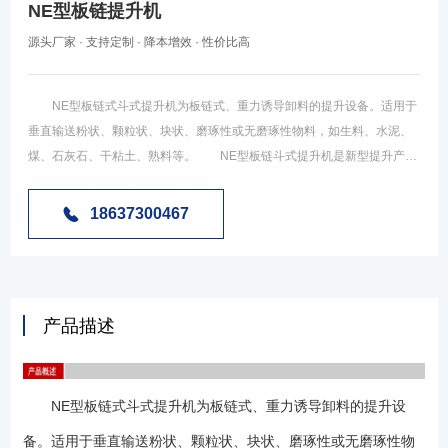
NE型板链提升机
源头厂家 · 支持定制 · 降本增效 · 性价比高
NE型板链式斗式提升机为板链式、重力诱导卸料的提升设备。适用于
垂直输送粉状、颗粒状、块状、磨琢性或无磨琢性物料，如生料、水泥、
煤、石灰石、干粘土、熟料等。 NE型板链斗式提升机是新型提升产品,
应用于各工业环境，由于NE型板链斗式提升机正在逐步替代HL型等环链
式提升机。NE型板链斗式提升机为流入式喂料,物料流入料斗内靠板链提升
18637300467
到顶端,在物料重力作用下自行卸料。主要技术参数符合机械部标准
（JB3926-85)。链条是合金钢高强度板式链条,耐磨而可靠。驱动部分采用
硬齿面减速器。该提升机适用于中、大块和有磨琢性的物料（如石灰石、
水泥熟料、石膏、块煤）的垂直输送,物料温度控制在250℃以下。 NE
产品描述
系列板链式斗式提升机系流入式喂料，物料流入料斗内靠板链提升到顶
端，在物料重力作用下自行卸料。本系列提升机规格多(NE15~NE800共
11种)，提升量广；且产能高，能耗较低，可逐步代替其他类型提升机，其
NE型板链式斗式提升机为板链式、重力诱导卸料的提升设
主要参数见下表。该机采用全封闭式机壳，链速低，几乎无回料现象，因
此无功功率损耗少，噪声低，寿命长。 NE系列板链斗式提升机由运行
备。适用于垂直输送粉状、颗粒状、块状、磨琢性或无磨琢性物