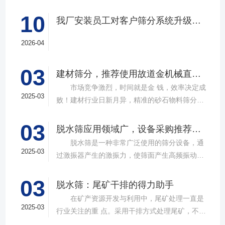
10
我厂安装员工对客户筛分系统升级改造完工，客户很满意，我们也很高兴！
2026-04
03
建材筛分，推荐使用故道金机械直线筛
市场竞争激烈，时间就是金 钱，效率决定成
2025-03
败！建材行业日新月异，精准的砂石物料筛分工
具成为了确保工程质量，提升生产效率的关键。
03
故道金机械，深耕振动筛分领域三十载，推出多
脱水筛应用领域广，设备采购推荐选择实力厂家
款高质量直线筛设备，以稳定的筛分质量，强大
脱水筛是一种非常广泛使用的筛分设备，通
的处理能力，提供建材砂石物料筛分解决方
2025-03
过激振器产生的激振力，使筛面产生高频振动，
案。 ▲故道金机械直线振动筛 布局合
物料在筛面上受到连续抛掷，从而实现固体颗粒
理，精准分级 故道金机械拥有强大的技术团
03
与液体之间的分离。在多个行业中，脱水筛都发
脱水筛：尾矿干排的得力助手
队，产品设计时考虑机械结构、动力学特性和操
挥着不可或缺的作用。故道金机械带大家一起了
在矿产资源开发与利用中，尾矿处理一直是
作便捷性，其生产的直线筛产品使用时，物料在
解。 ▲故道金机械单层高频脱水振动筛
2025-03
行业关注的重 点。采用干排方式处理尾矿，不仅
筛面快速且均匀分布，筛孔不堵塞，筛分效率
在采矿业中，脱水筛经常被用于尾矿和精矿的脱
可节约企业生态环境治理资金，减少节能减排和