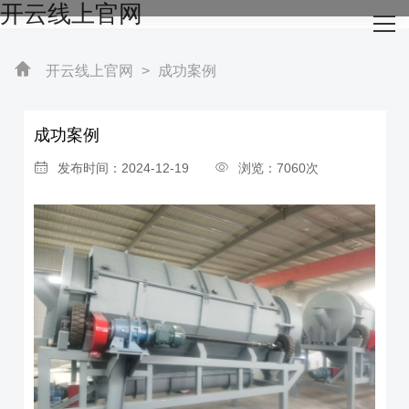
开云线上官网
网站开云线上官网
关于我们
开云线上官网
>
成功案例
主营产品
成功案例
成功案例
发布时间：2024-12-19
浏览：7060次
生产设备
新闻资讯
开云线上官网-开云（中国）