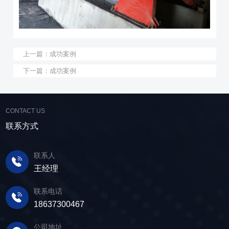
上一篇：
成功案例
下一篇：
成功案例
CONTACT US
联系方式
联系人
王经理
联系电话
18637300467
公司地址