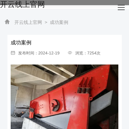
开云线上官网
网站开云线上官网
关于我们
开云线上官网
>
成功案例
主营产品
成功案例
成功案例
发布时间：2024-12-19
浏览：7254次
生产设备
新闻资讯
开云线上官网-开云（中国）