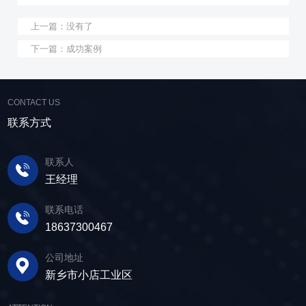
上一篇：
没有了
下一篇：
成功案例
CONTACT US
联系方式
联系人
王经理
联系电话
18637300467
公司地址
新乡市小店工业区