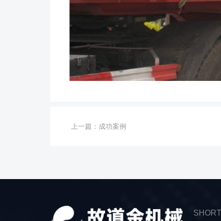
上一篇：
成功案例
SHORT