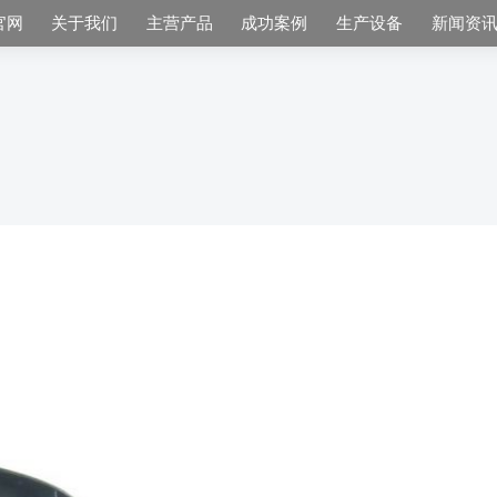
官网
关于我们
主营产品
成功案例
生产设备
新闻资