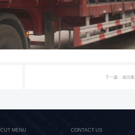
下一篇：
成功案
CUT MENU
CONTACT US